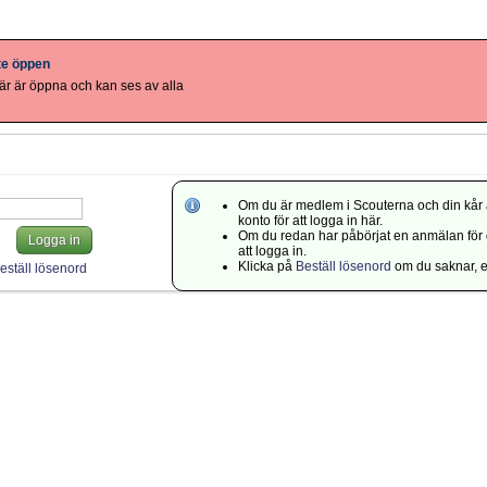
nte öppen
r är öppna och kan ses av alla
Om du är medlem i Scouterna och din kår 
konto för att logga in här.
Om du redan har påbörjat en anmälan för di
Logga in
att logga in.
Klicka på
Beställ lösenord
om du saknar, el
eställ lösenord