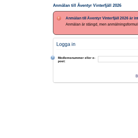
Anmälan till Äventyr Vinterfjäll 2026
Anmälan till Äventyr Vinterfjäll 2026 är i
Anmälan är stängd, men anmälningsformulä
Logga in
Medlemsnummer eller e-
post:
B